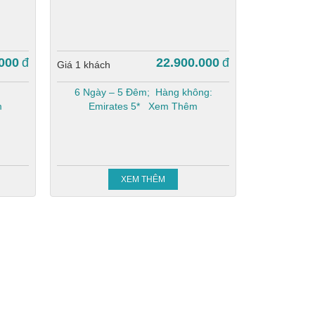
000
đ
22.900.000
đ
Giá 1 khách
6 Ngày – 5 Đêm; Hàng không:
m
Emirates 5*
Xem Thêm
XEM THÊM