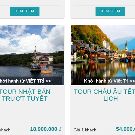
XEM THÊM
XEM THÊM
hởi hành từ VIỆT TRÌ >>
Khởi hành từ Việt Trì >>
TOUR NHẬT BẢN
TOUR CHÂU ÂU TẾ
TRƯỢT TUYẾT
LỊCH
18.900.000
đ
54.900.
 khách
Giá 1 khách