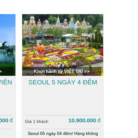
>
Khởi hành từ VIỆT TRÌ >>
VIÊN
SEOUL 5 NGÀY 4 ĐÊM
.000
đ
10.900.000
đ
Giá 1 khách
Seoul 05 ngày 04 đêm/ Hàng không