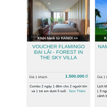
Khởi hành từ HANOI >>
K
VOUCHER FLAMINGO
NAM
ĐẠI LẢI - FOREST IN
THE SKY VILLA
1.500.000
đ
Giá 1 khách
Giá 1
Combo 2 ngày 1 đêm cho 2 người lớn
Lịch k
và 1 trẻ em dưới 5 tuổi
Xem Thêm
( 3 ng
cảnh 