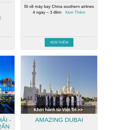
Đi về máy bay China southern airlines
4 ngày – 3 đêm
Xem Thêm
C
XEM THÊM
Khởi hành từ Việt Trì >>
ẢI -
AMAZING DUBAI
RẤN