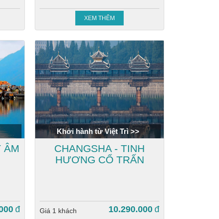
XEM THÊM
Khởi hành từ Việt Trì >>
T ÂM
CHANGSHA - TINH
HƯƠNG CỔ TRẤN
000
đ
10.290.000
đ
Giá 1 khách