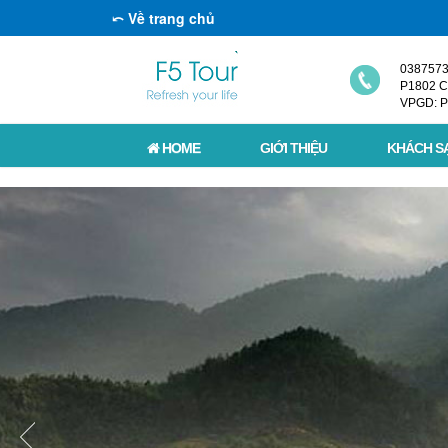
⤺ Về trang chủ
038757
P1802 C2
VPGD: P
HOME
GIỚI THIỆU
KHÁCH S