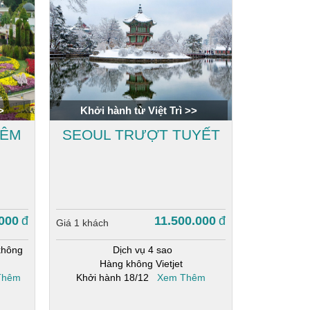
>
Khởi hành từ Việt Trì >>
ĐÊM
SEOUL TRƯỢT TUYẾT
000
đ
11.500.000
đ
Giá 1 khách
không
Dịch vụ 4 sao
Hàng không Vietjet
Thêm
Khởi hành 18/12
Xem Thêm