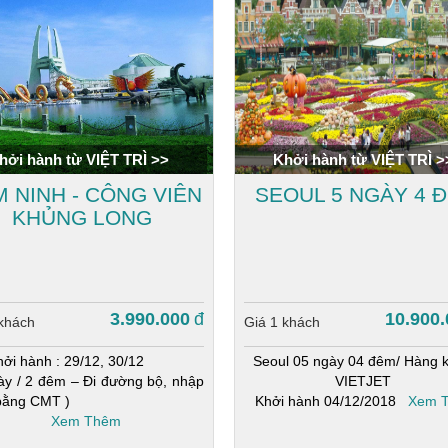
hởi hành từ VIỆT TRÌ >>
Khởi hành từ VIỆT TRÌ >
 NINH - CÔNG VIÊN
SEOUL 5 NGÀY 4 
KHỦNG LONG
3.990.000
đ
10.900.
 khách
Giá 1 khách
hởi hành : 29/12, 30/12
Seoul 05 ngày 04 đêm/ Hàng 
ày / 2 đêm – Đi đường bộ, nhập
VIETJET
bằng CMT )
Khởi hành 04/12/2018
Xem 
Xem Thêm