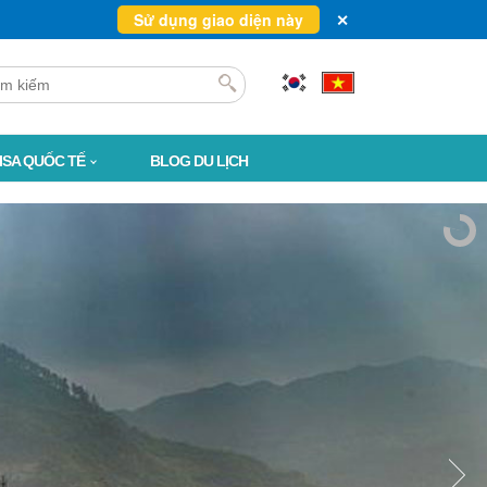
Sử dụng giao diện này
✕
VISA QUỐC TẾ
BLOG DU LỊCH