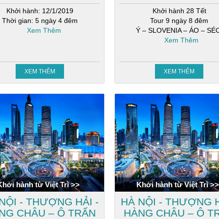
Khởi hành: 12/1/2019
Khởi hành 28 Tết
Thời gian: 5 ngày 4 đêm
Tour 9 ngày 8 đêm
Xem Thêm
Ý – SLOVENIA – ÁO – SÉ
Xem Thêm
XEM THÊM
XEM THÊM
Khởi hành từ Việt Trì >>
Khởi hành từ Việt Trì >>
NỘI - THƯỢNG HẢI -
HÀ NỘI - THƯỢNG H
NG CHÂU – Ô TRẤN
HÀNG CHÂU – Ô T