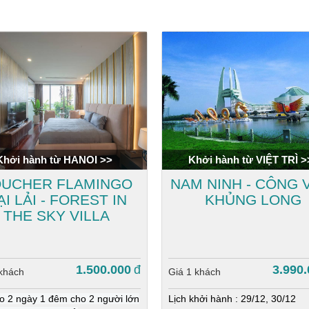
Khởi hành từ HANOI >>
Khởi hành từ VIỆT TRÌ >
UCHER FLAMINGO
NAM NINH - CÔNG 
ẠI LẢI - FOREST IN
KHỦNG LONG
THE SKY VILLA
1.500.000
đ
3.990
 khách
Giá 1 khách
 2 ngày 1 đêm cho 2 người lớn
Lịch khởi hành : 29/12, 30/12